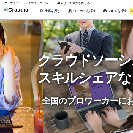
クラウドソーシングのクラウディア | 仕事依頼・外注先を探せる
仕事を探す
ワーカーを探す
スキルを探す
クラウドソーシ
スキルシェアな
全国のプロワーカーに