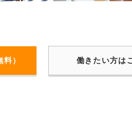
無料）
働きたい⽅は