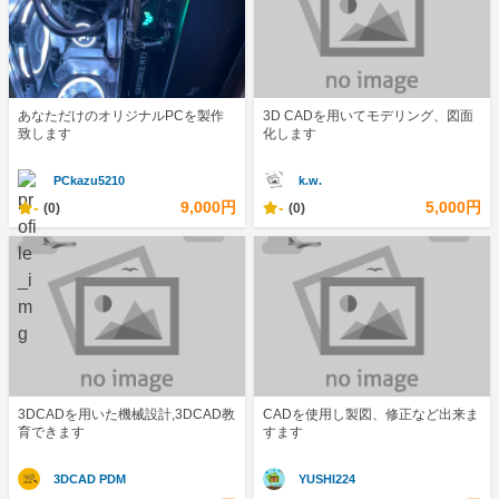
あなただけのオリジナルPCを製作
3D CADを用いてモデリング、図面
致します
化します
PCkazu5210
k.w.
-
9,000円
-
5,000円
(0)
(0)
3DCADを用いた機械設計,3DCAD教
CADを使用し製図、修正など出来ま
育できます
すます
3DCAD PDM
YUSHI224