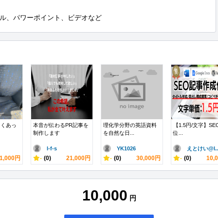
ル、パワーポイント、ビデオなど
しくあっ
本音が伝わるPR記事を
理化学分野の英語資料
【1.5円/文字】S
制作します
を自然な日...
位...
l-f-s
YK1026
えとけい@I..
1,000円
-
(0)
21,000円
-
(0)
30,000円
-
(0)
10,
10,000
円