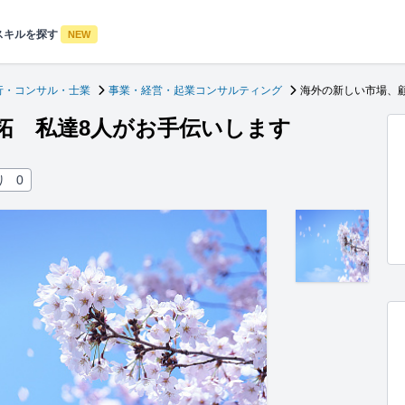
スキルを探す
NEW
行・コンサル・士業
事業・経営・起業コンサルティング
海外の新しい市場、
拓 私達8人がお手伝いします
り
0