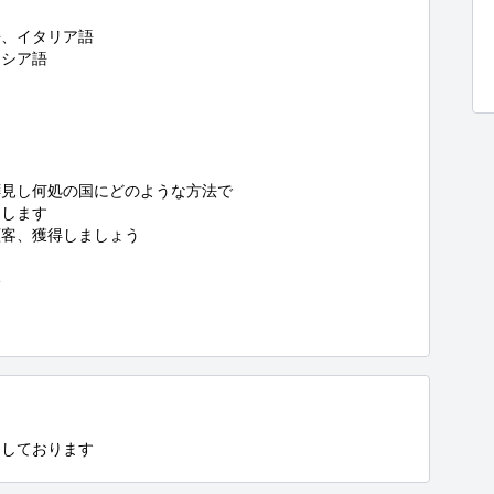
、イタリア語

シア語

見し何処の国にどのような方法で

します

客、獲得しましょう



ちしております