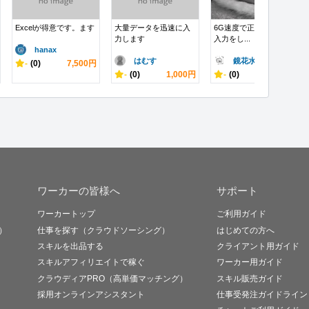
Excelが得意です。ます
大量データを迅速に入
6G速度で正確なデータ
力します
入力をし...
hanax
はむす
鏡花水月
-
(0)
7,500円
-
(0)
1,000円
-
(0)
1,000円
ワーカーの皆様へ
サポート
ワーカートップ
ご利用ガイド
）
仕事を探す（クラウドソーシング）
はじめての方へ
スキルを出品する
クライアント用ガイド
スキルアフィリエイトで稼ぐ
ワーカー用ガイド
クラウディアPRO（高単価マッチング）
スキル販売ガイド
採用オンラインアシスタント
仕事受発注ガイドライン