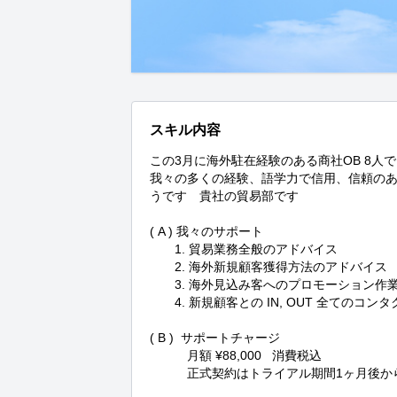
スキル内容
この3月に海外駐在経験のある商社OB 8人で「Tea
我々の多くの経験、語学力で信用、信頼の
うです　貴社の貿易部です

( A ) 我々のサポート

　　1. 貿易業務全般のアドバイス

　　2. 海外新規顧客獲得方法のアドバイス

　　3. 海外見込み客へのプロモーション作業
　　4. 新規顧客との IN, OUT 全てのコンタ
( B )  サポートチャージ

　　　月額 ¥88,000   消費税込

　　　正式契約はトライアル期間1ヶ月後から