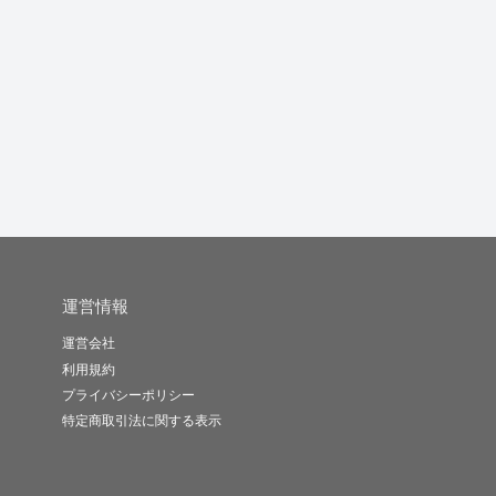
あなたのデータ入力を
正確にデータを入力し
データ入力やコピペ作
お手伝いし...
ます
業などコツ...
takash..
The ma..
cocomi..
-
(0)
2,000円
-
(0)
1,000円
-
(0)
1,000円
運営情報
運営会社
利用規約
プライバシーポリシー
特定商取引法に関する表示