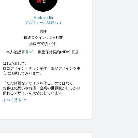
Mark studio
プロフィール詳細へ
男性
最終ログイン：2ヶ月前
総販売実績：0件
本人確認
機密保持契約(NDA)
-
はじめまして。

ロゴデザイン・チラシ制作・販促デザインを中
心に活動しております。

「ただ綺麗なデザインを作る」のではなく、

お客様の想いやお店・企業の世界観がしっかり
伝わるデザインを大切にしています
すべて見る