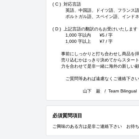
( C )  対応言語

　　　英語、中国語、ドイツ語、フランス語
　　　ポルトガル語、スペイン語、インドネ
( D )  上記言語の翻訳のもお受けいたします

　　　1,000 字以内　　¥5 / 字

　　　1,000 字以上　　¥7 / 字

　　事前にしっかりと打ち合わせし商品を拝
　　売り込むかはっきり決めてからスタート
　　力を合わせて是非一緒に海外の新しい顧
　　　ご質問等あれば遠慮なくご連絡下さい
　　　　　　　山下　巌　/  Team Bilingual
必須質問項目
ご興味のある方は是非ご連絡下さい　お待