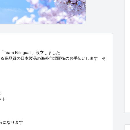
m Bilingual 」設立しました

ある高品質の日本製品の海外市場開拓のお手伝いします　そ


クト

になります
