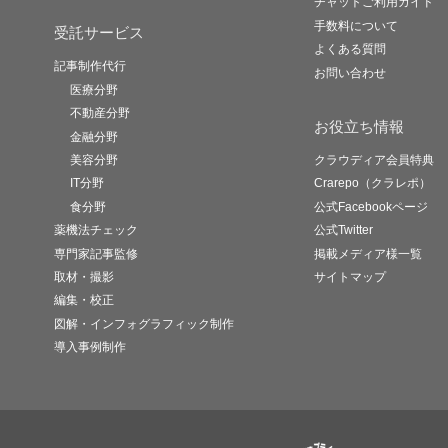
チャットご利用ガイド
手数料について
受託サービス
よくある質問
記事制作代行
お問い合わせ
医療分野
不動産分野
お役立ち情報
金融分野
美容分野
クラウディア会員特典
IT分野
Crarepo（クラレポ）
食分野
公式Facebookページ
薬機法チェック
公式Twitter
専門家記事監修
掲載メディア様一覧
取材・撮影
サイトマップ
編集・校正
図解・インフォグラフィック制作
導入事例制作