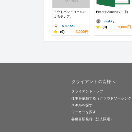
アウトバンドコールに
ExcelやAccessで、抽...
よるテレア...
raykky..
NTR-sa..
-
(0)
5,000円
-
(0)
3,000円
クライアントの皆様へ
クライアントトップ
仕事を依頼する（クラウドソーシング
スキルを探す
ワーカーを探す
各種書類発行（法人限定）