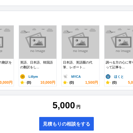
の翻訳を
英語、日本語、韓国語
日本語、英語圏の代
調べる方の心に寄
の翻訳をし...
筆、レポート...
って記事を...
Lillym
MYCA
ほくと
0,000円
-
(0)
10,000円
-
(0)
1,500円
-
(0)
5,
5,000
円
見積もりの相談をする