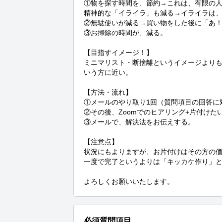
①物を探す時間を、節約→これは、有限の人
精神的な「イライラ」も減る→イライラは、
②無駄使いが減る→買い物をした後に「あ！
③お掃除の時間が、減る。

【目指すイメージ！】

ミニマリスト・断捨離というイメージより
いう方に近い。

【方法・流れ】

①メールのやり取り1回（質問項目の回答に
②その後、Zoomでのヒアリング+片付けた
③メールで、解決法をお伝えする。

【注意点】

状況にもよりますが、お片付けはその方の価
一度で完了というよりは「キッカケ作り」と
よろしくお願いいたします。
必須質問項目