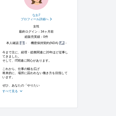
なお7
プロフィール詳細へ
女性
最終ログイン：34ヶ月前
総販売実績：0件
本人確認
-
機密保持契約(NDA)
-
今まで主に、経理・総務関連に20年ほど従事し
てきました。

そして、IT関連に関心があります。

これから、仕事の幅を広げ

将来的に、場所に囚われない働き方を目指して
います。

ぜひ、あなたの「やりたい
すべて見る