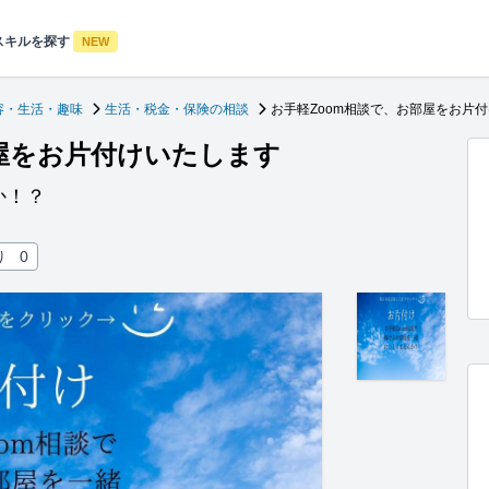
スキルを探す
NEW
容・生活・趣味
生活・税金・保険の相談
お手軽Zoom相談で、お部屋をお片
部屋をお片付けいたします
か！？
り
0