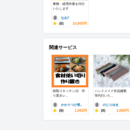
事務・経理作業を代行
いたします
なお7
-
(0)
10,000円
関連サービス
段取りキッチン12 作
ハンドメイド作品縫製
り置きレ...
等代行いた...
かかりつけ管..
のじりゆき
-
(0)
1,000円
-
(0)
3,000円