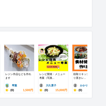
レジン作品などを作れ
レシピ開発・メニュー
段取りキッチン13 作
ます
考案（写真...
り置きレ...
琴葉
川久景子
かかりつけ管..
-
(0)
1,500円
-
(0)
15,000円
-
(0)
1,000円