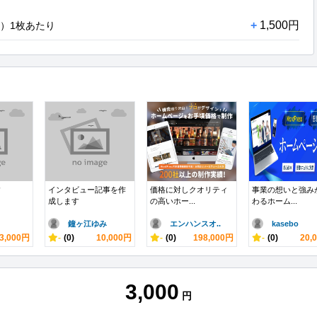
+
1,500円
）1枚あたり
す
インタビュー記事を作
価格に対しクオリティ
事業の想いと強み
成します
の高いホー...
わるホーム...
鐘ヶ江ゆみ
エンハンスオ..
kasebo
3,000円
-
(0)
10,000円
-
(0)
198,000円
-
(0)
20,
3,000
円