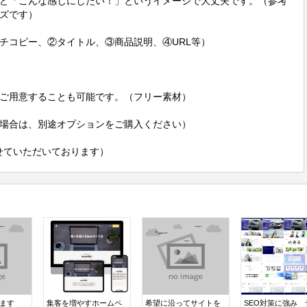
ど「こんな感じにしたい！」というイメージで大丈夫です。（参考
ズです）

チコピー、②タイトル、③商品説明、④URL等）

ご用意することも可能です。（フリー素材）

場合は、別途オプションをご購入ください）

させていただいております）
成ます
集客を増やすホームペ
希望に沿ってサイトを
SEO対策に強み 