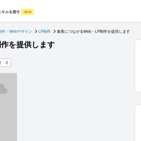
スキルを探す
NEW
制作・Webデザイン
LP制作
集客につながるWeb・LP制作を提供します
制作を提供します
り
0