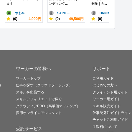
ます
ンディング...
制作｜丸...
やま本
SAINT-..
HRNR37
-
(0)
4,000円
-
(0)
49,500円
-
(0)
10,000円
ワーカーの皆様へ
サポート
ワーカートップ
ご利用ガイド
）
仕事を探す（クラウドソーシング）
はじめての方へ
スキルを出品する
クライアント用ガイド
スキルアフィリエイトで稼ぐ
ワーカー用ガイド
クラウディアPRO（高単価マッチング）
スキル販売ガイド
採用オンラインアシスタント
仕事受発注ガイドライン
チャットご利用ガイド
手数料について
受託サービス