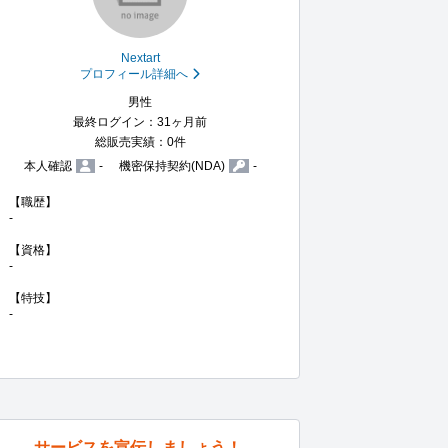
Nextart
プロフィール詳細へ
男性
最終ログイン：31ヶ月前
総販売実績：0件
本人確認
-
機密保持契約(NDA)
-
【職歴】

-

【資格】

-

【特技】

-
サービスを宣伝しましょう！