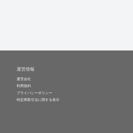
サイト...
ージ・L...
ンで動きの...
成
_suzu_..
suya
gluck
-
(0)
1,000円
-
(0)
18,000円
-
(0)
400,000円
運営情報
運営会社
利用規約
プライバシーポリシー
特定商取引法に関する表示