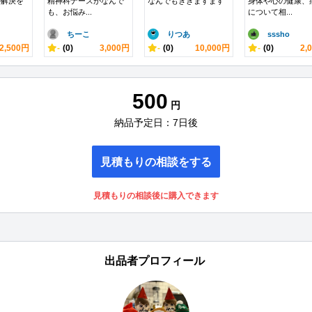
の解決を
精神科ナースがなんで
なんでもききますます
身体や心の健康、
も、お悩み...
について相...
ちーこ
りつあ
sssho
2,500円
-
(0)
3,000円
-
(0)
10,000円
-
(0)
2,
500
円
納品予定日：7日後
見積もりの相談をする
見積もりの相談後に購入できます
出品者プロフィール