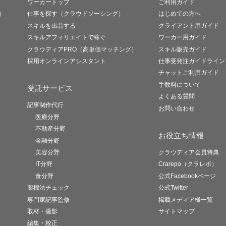
ワーカートップ
ご利用ガイド
）
仕事を探す（クラウドソーシング）
はじめての方へ
スキルを出品する
クライアント用ガイド
スキルアフィリエイトで稼ぐ
ワーカー用ガイド
クラウディアPRO（高単価マッチング）
スキル販売ガイド
採用オンラインアシスタント
仕事受発注ガイドライン
チャットご利用ガイド
手数料について
受託サービス
よくある質問
記事制作代行
お問い合わせ
医療分野
不動産分野
お役立ち情報
金融分野
美容分野
クラウディア会員特典
IT分野
Crarepo（クラレポ）
食分野
公式Facebookページ
薬機法チェック
公式Twitter
専門家記事監修
掲載メディア様一覧
取材・撮影
サイトマップ
編集・校正