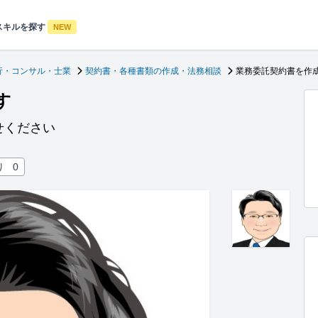
スキルを探す
NEW
行・コンサル・士業
契約書・各種書類の作成・法務相談
業務委託契約書を作
す
せください
り
0