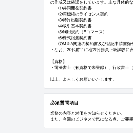
の作成又は確認をしています。主な具体的な
　　⑴共同開発契約書

　　⑵商標権のライセンス契約

　　⑶特許出願契約書

　　⑷取引基本契約書

　　⑸利用規約（Eコマース）

　　⑹株式譲渡契約書

　　⑺M＆A関連の契約書及び登記申請書類作
・なお、20代前半に地方公務員上級試験に合
【資格】

・司法書士（有資格で未登録）、行政書士（
以上、よろしくお願いいたします。
必須質問項目
業務の内容と対価をお知らせください。

また、今回のビジネスで気になる点、ご要