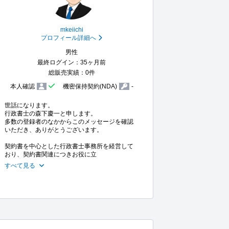
mkeiichi
プロフィール詳細へ
男性
最終ログイン：35ヶ月前
総販売実績：0件
本人確認
機密保持契約(NDA)
-
世話になります。

行政書士の森下慶一と申します。

多数の登録者のなかからこのメッセージを確認
いただき、ありがとうございます。

契約書を中心とした行政書士事務所を経営して
おり、契約書関連につきお役に立
すべて見る