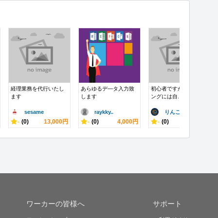
経理業務を代行いたし
あらゆるデ―タ入力致
初心者ですが、タイピ
ます
します
ングには自...
sesame
raykky..
りんご_84..
-
(0)
13,000円
-
(0)
4,000円
-
(0)
1,000円
ワーカーの皆様へ
サポート