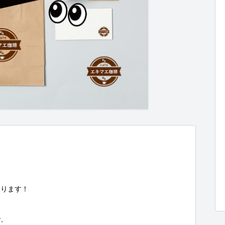
ります！

、
