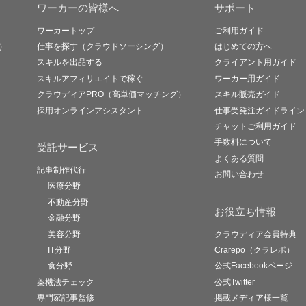
ワーカーの皆様へ
サポート
ワーカートップ
ご利用ガイド
）
仕事を探す（クラウドソーシング）
はじめての方へ
スキルを出品する
クライアント用ガイド
スキルアフィリエイトで稼ぐ
ワーカー用ガイド
クラウディアPRO（高単価マッチング）
スキル販売ガイド
採用オンラインアシスタント
仕事受発注ガイドライン
チャットご利用ガイド
手数料について
受託サービス
よくある質問
記事制作代行
お問い合わせ
医療分野
不動産分野
お役立ち情報
金融分野
美容分野
クラウディア会員特典
IT分野
Crarepo（クラレポ）
食分野
公式Facebookページ
薬機法チェック
公式Twitter
専門家記事監修
掲載メディア様一覧