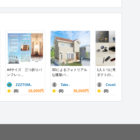
A4サイズ 三つ折りパ
3Dによるフォトリアル
1人１つに寄り添うプロ
ンフレッ...
な建築パ...
ダクトの...
ZZZTOM..
Take .
CrustD..
-
(0)
16,000円
-
(0)
36,000円
-
(0)
50,000円