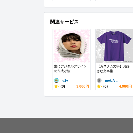
関連サービス
主にデジタルデザイン
【カスタム文字】お好
の作成が強...
きな文字指...
u2v
mek A ..
-
(0)
3,000円
-
(0)
4,980円