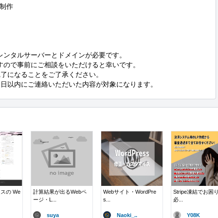
制作

レンタルサーバーとドメインが必要です。

すので事前にご相談をいただけると幸いです。

了になることをご了承ください。

3日以内にご連絡いただいた内容が対象になります。
スの We
計算結果が出るWebペ
Webサイト・WordPre
Stripe凍結でお困
ージ・L...
s...
必...
suya
Naoki_..
Y08K