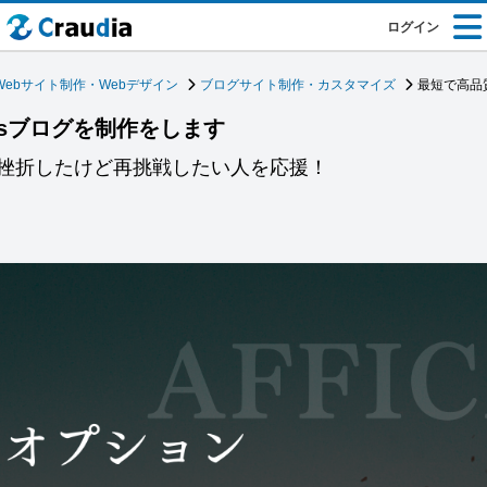
ログイン
Webサイト制作・Webデザイン
ブログサイト制作・カスタマイズ
最短で高品質
essブログを制作をします
挫折したけど再挑戦したい人を応援！