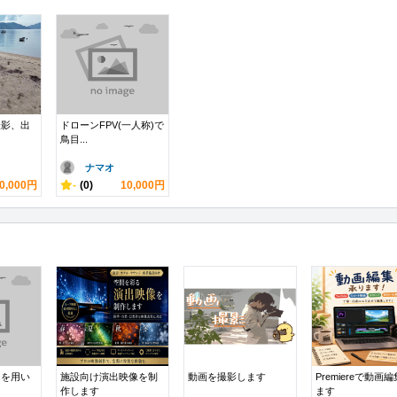
撮影、出
ドローンFPV(一人称)で
鳥目...
ナマオ
0,000円
-
(0)
10,000円
ンを用い
施設向け演出映像を制
動画を撮影します
Premiereで動画
作します
ます