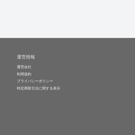
かかりつけ管..
かかりつけ管..
ユウヘイ25
-
(0)
1,000円
-
(0)
10,000円
-
(0)
3,500円
運営情報
運営会社
利用規約
プライバシーポリシー
特定商取引法に関する表示