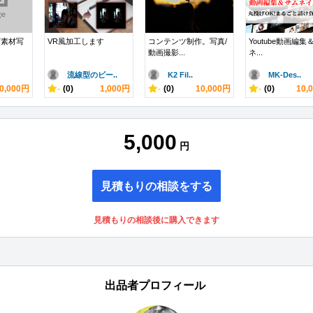
ど素材写
VR風加工します
コンテンツ制作。写真/
Youtube動画編集
動画撮影...
ネ...
流線型のビー..
K2 Fil..
MK-Des..
0,000円
-
(0)
1,000円
-
(0)
10,000円
-
(0)
10,
5,000
円
見積もりの相談をする
見積もりの相談後に購入できます
出品者プロフィール