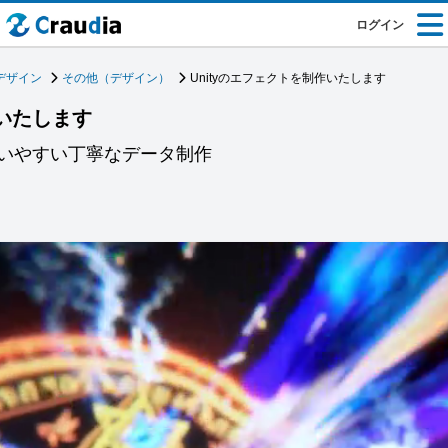
ログイン
デザイン
その他（デザイン）
Unityのエフェクトを制作いたします
作いたします
いやすい丁寧なデータ制作