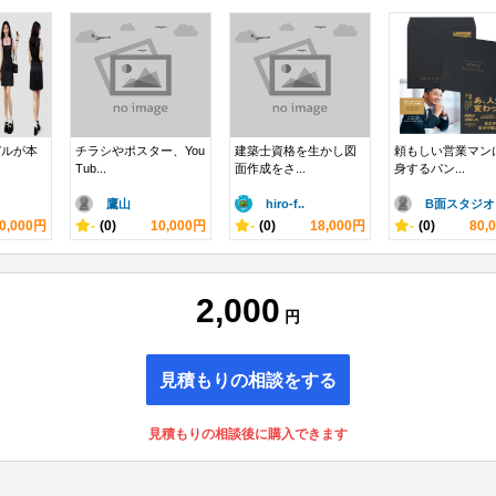
デルが本
チラシやポスター、You
建築士資格を生かし図
頼もしい営業マン
Tub...
面作成をさ...
身するパン...
鷹山
hiro-f..
B面スタジオ
0,000円
-
(0)
10,000円
-
(0)
18,000円
-
(0)
80,
2,000
円
見積もりの相談をする
見積もりの相談後に購入できます