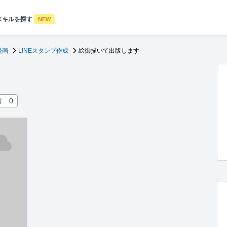
スキルを探す
NEW
漫画
LINEスタンプ作成
絵御描いて出版します
り
0