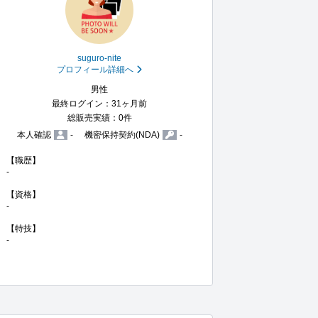
suguro-nite
プロフィール詳細へ
男性
最終ログイン：31ヶ月前
総販売実績：0件
本人確認
-
機密保持契約(NDA)
-
【職歴】

-

【資格】

-

【特技】

-