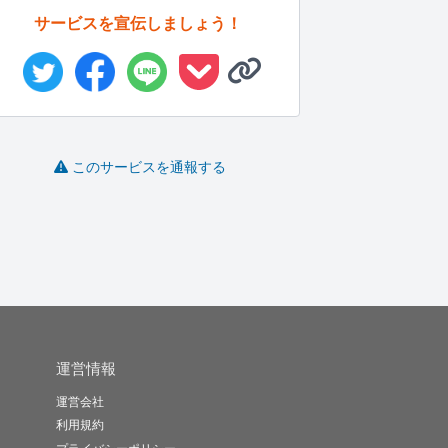
サービスを宣伝しましょう！
描きます
「伝わる」広告マンガ
ゆるかわアイコン風デ
を制作しま...
フォルメ似...
このサービスを通報する
ryoz
pineta..
せぐまめ
-
(0)
10,000円
-
(0)
30,000円
-
(0)
2,000円
運営情報
運営会社
利用規約