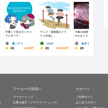
可愛くて目を引くキャ
アニメ・漫画風のイラ
今風の絵柄♢綺麗で鮮
ラクターア...
スト作成し...
やかなイラ...
麦こてつ
non2
金犬うに
-
(0)
1,000円
-
(0)
20,000円
-
(0)
10,000円
ワーカーの皆様へ
サポート
ワーカートップ
ご利用ガイド
）
仕事を探す（クラウドソーシング）
はじめての方へ