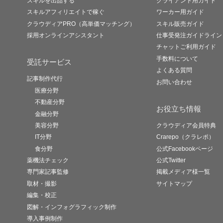
スキルを出品する
クライアント用ガイド
スキルアフィリエイトで稼ぐ
ワーカー用ガイド
クラウディアPRO（高単価マッチング）
スキル販売ガイド
採用オンラインアシスタント
仕事受発注ガイドライン
チャットご利用ガイド
手数料について
受託サービス
よくある質問
記事制作代行
お問い合わせ
医療分野
不動産分野
お役立ち情報
金融分野
美容分野
クラウディア会員特典
IT分野
Crarepo（クラレポ）
食分野
公式Facebookページ
薬機法チェック
公式Twitter
専門家記事監修
掲載メディア様一覧
取材・撮影
サイトマップ
編集・校正
図解・インフォグラフィック制作
導入事例制作