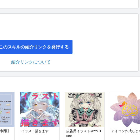
このスキルの紹介リンクを発行する
紹介リンクについて
無制限】
イラスト描きます
広告用イラストやYouT
アイコン作成しま
ube...