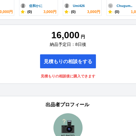
佐和かに
Umi426
Chugum..
0,000円
-
(0)
3,000円
-
(0)
3,000円
-
(0)
1,
16,000
円
納品予定日：8日後
見積もりの相談をする
見積もりの相談後に購入できます
出品者プロフィール