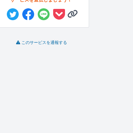
このサービスを通報する
明るい未来と人生の新
内科医師です。体•健康
悩み人生恋愛親子関係
しい扉を開...
の相談を...
などお話し...
お
アクアの花
りん777
あまひで
-
(0)
5,000円
-
(0)
3,000円
-
(0)
1,000円