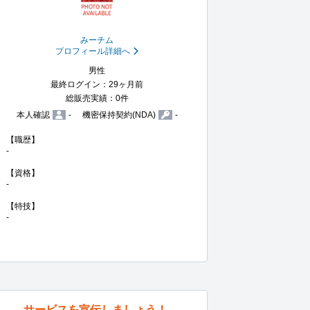
みーチム
プロフィール詳細へ
男性
最終ログイン：29ヶ月前
総販売実績：0件
本人確認
-
機密保持契約(NDA)
-
【職歴】

-

【資格】

-

【特技】

-
サービスを宣伝しましょう！