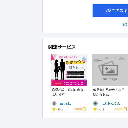
このスキ
紹
関連サービス
恋愛相談に真剣に向き
偏見無し男が色んな目
合います
線からお話...
astra1..
しふおんくん
-
(0)
3,000円
-
(0)
5,000円