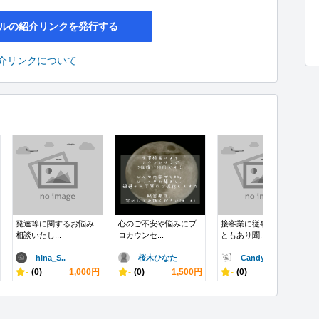
ルの紹介リンクを発行する
介リンクについて
発達等に関するお悩み
心のご不安や悩みにプ
接客業に従事してたこ
相談いたし...
ロカウンセ...
ともあり聞...
hina_S..
桜木ひなた
Candys..
-
(0)
1,000円
-
(0)
1,500円
-
(0)
5,000円