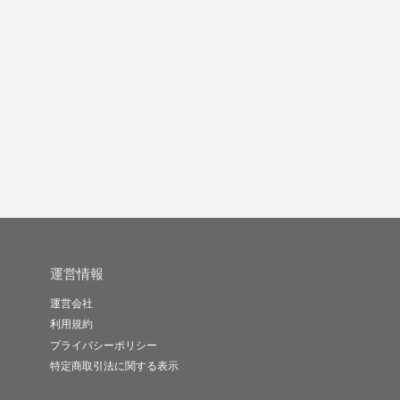
1件１０円♪お問い合わ
集中力を活かして正確
税理士が法人様の申告
せフォー...
なデータ入...
を承ります
す
りんまま38
ららら126..
ＴＭＫＪ
-
(0)
10,000円
-
(0)
3,000円
-
(0)
110,000円
運営情報
運営会社
利用規約
プライバシーポリシー
特定商取引法に関する表示