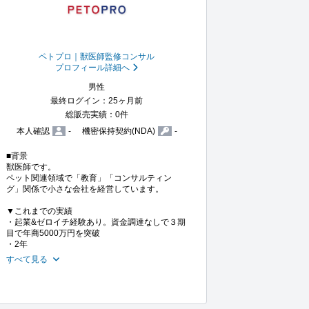
ペトプロ｜獣医師監修コンサル
プロフィール詳細へ
男性
最終ログイン：25ヶ月前
総販売実績：0件
本人確認
-
機密保持契約(NDA)
-
■背景

獣医師です。

ペット関連領域で「教育」「コンサルティン
グ」関係で小さな会社を経営しています。

▼これまでの実績

・起業&ゼロイチ経験あり。資金調達なしで３期
目で年商5000万円を突破

・2年
すべて見る