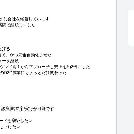
さな会社を経営しています

院で経験しました

げる

育て、かつ完全自動化させた

ーを経験

ウンド両面からアプローチし売上を約2倍にした

D2C事業にちょっとだけ関わった

談/戦略立案/実行が可能です

ードを増やしたい

ち上げたい
