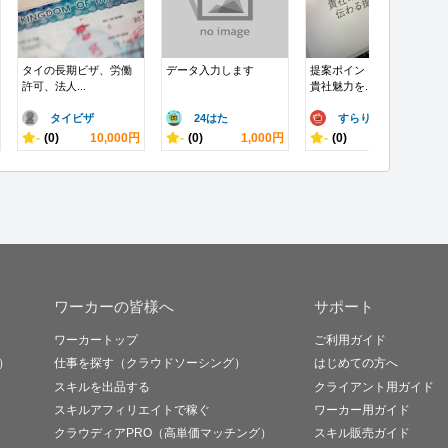
タイの長期ビザ、労働
データ入力します
提案ポイントを抑えた
許可、法人...
貴社魅力を...
タイビザ
24はた
すらりん20..
-
(0)
10,000円
-
(0)
1,000円
-
(0)
50,000円
ワーカーの皆様へ
サポート
ワーカートップ
ご利用ガイド
）
仕事を探す（クラウドソーシング）
はじめての方へ
スキルを出品する
クライアント用ガイド
スキルアフィリエイトで稼ぐ
ワーカー用ガイド
クラウディアPRO（高単価マッチング）
スキル販売ガイド