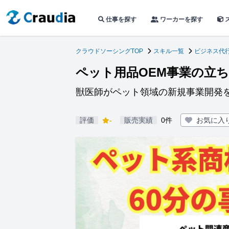
仕事を探す
ワーカーを探す
クラウドソーシングTOP
スキル一覧
ビジネス代
ペット用品OEM事業の立
獣医師がペット領域の新規事業開発
評価
-
販売実績
0件
お気に入