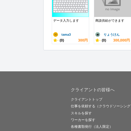
データ入力します
商談供給ができます
tama3
りょうけん
-
(0)
300円
-
(0)
300,000円
クライアントの皆様へ
クライアントトップ
仕事を依頼する（クラウドソーシング
スキルを探す
ワーカーを探す
各種書類発行（法人限定）