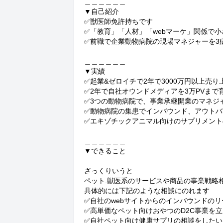
＿＿＿＿＿＿

▼自己紹介

✅獣医師免許持ちです

✅「教育」「人材」「webマーケ」関係で小
✅前職で企業動物病院の現場マネジャーを3病
＿＿＿＿＿＿

▼実績

✅起業&ゼロイチで2年で3000万円以上売り上
✅2年で自社オウンドメディアを3万PVまで
✅3つの動物病院で、事業承継開業のマネジャ
✅動物病院の集患でインバウンド、アウトバ
✅エキゾチックアニマル向けのサプリメントの
＿＿＿＿＿＿

▼できること

ざっくりいうと

ペット.獣医系のサービスや商品の事業戦略相
具体的には下記のような相談にのれます

✅自社のwebサイトからのインバウンドのリ
✅高単価なペット向けおやつのD2C事業を立
✅自社ペット向け健康サプリの相談をしたい
