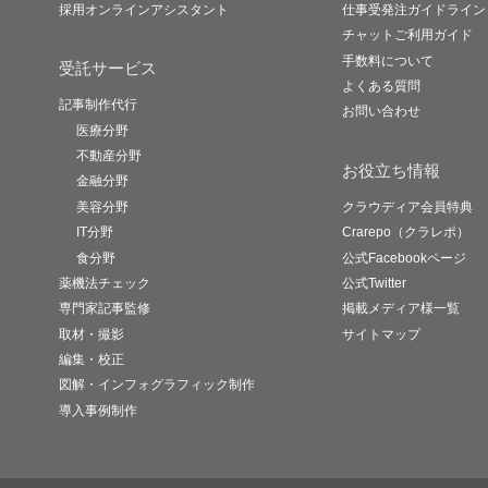
採用オンラインアシスタント
仕事受発注ガイドライン
チャットご利用ガイド
手数料について
受託サービス
よくある質問
記事制作代行
お問い合わせ
医療分野
不動産分野
お役立ち情報
金融分野
美容分野
クラウディア会員特典
IT分野
Crarepo（クラレポ）
食分野
公式Facebookページ
薬機法チェック
公式Twitter
専門家記事監修
掲載メディア様一覧
取材・撮影
サイトマップ
編集・校正
図解・インフォグラフィック制作
導入事例制作