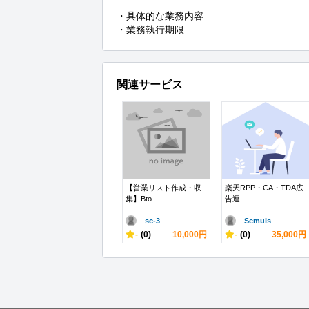
・具体的な業務内容

・業務執行期限
関連サービス
【営業リスト作成・収
楽天RPP・CA・TDA広
集】Bto...
告運...
sc-3
Semuis
-
(0)
10,000円
-
(0)
35,000円