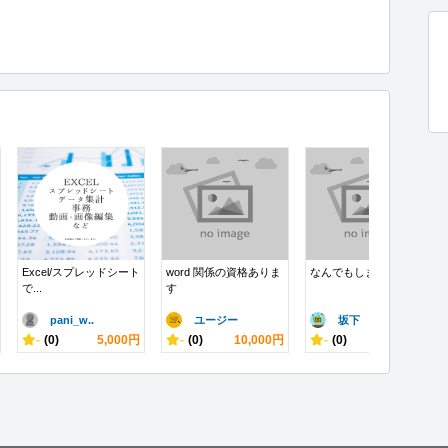
Excel/スプレッドシート
word 関係の資格ありま
なんでもします
で...
す
pani_w..
ユージー
坂下 翔也
-
(0)
5,000円
-
(0)
10,000円
-
(0)
3,000円