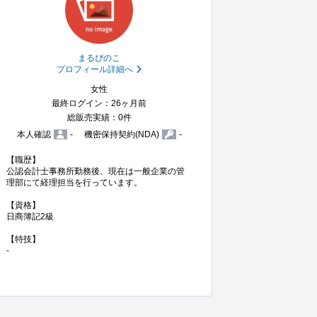
まるぴのこ
プロフィール詳細へ
女性
最終ログイン：26ヶ月前
総販売実績：0件
本人確認
-
機密保持契約(NDA)
-
【職歴】

公認会計士事務所勤務後、現在は一般企業の管
理部にて経理担当を行っています。

【資格】

日商簿記2級

【特技】

-