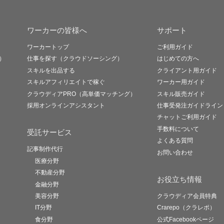
ワーカーの皆様へ
サポート
ワーカートップ
ご利用ガイド
）
仕事を探す（クラウドソーシング）
はじめての方へ
スキルを出品する
クライアント用ガイド
スキルアフィリエイトで稼ぐ
ワーカー用ガイド
クラウディアPRO（高単価マッチング）
スキル販売ガイド
採用オンラインアシスタント
仕事受発注ガイドライン
チャットご利用ガイド
手数料について
受託サービス
よくある質問
記事制作代行
お問い合わせ
医療分野
不動産分野
お役立ち情報
金融分野
美容分野
クラウディア会員特典
IT分野
Crarepo（クラレポ）
食分野
公式Facebookページ