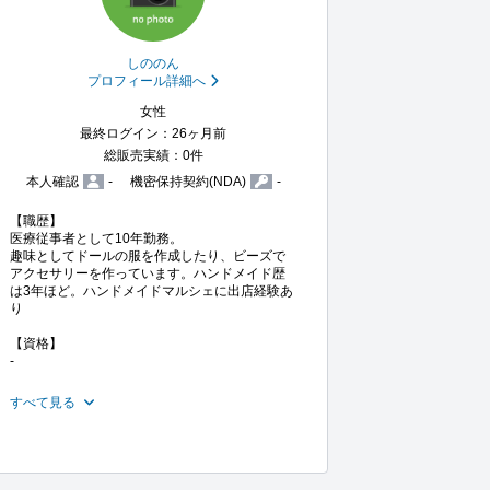
しののん
プロフィール詳細へ
女性
最終ログイン：26ヶ月前
総販売実績：0件
本人確認
-
機密保持契約(NDA)
-
【職歴】

医療従事者として10年勤務。

趣味としてドールの服を作成したり、ビーズで
アクセサリーを作っています。ハンドメイド歴
は3年ほど。ハンドメイドマルシェに出店経験あ
り

【資格】

-

すべて見る