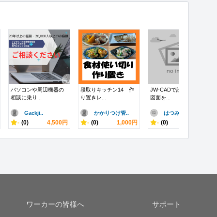
パソコンや周辺機器の
段取りキッチン14 作
JW-CADで設計全般の
相談に乗り...
り置きレ...
図面を...
Gackji..
かかりつけ管..
はつみん
-
(0)
4,500円
-
(0)
1,000円
-
(0)
10,000円
ワーカーの皆様へ
サポート