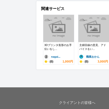
関連サービス
3Dプリンタ造形のお手
主婦目線の意見、アド
伝いをし...
バイスをい...
nagai...
職業おかん
-
(0)
1,000円
-
(0)
3,000円
クライアントの皆様へ