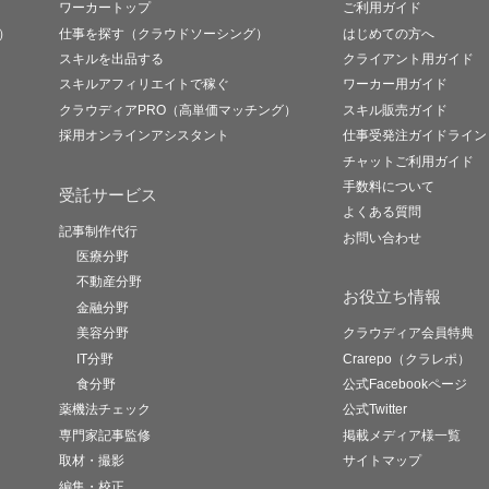
ワーカートップ
ご利用ガイド
）
仕事を探す（クラウドソーシング）
はじめての方へ
スキルを出品する
クライアント用ガイド
スキルアフィリエイトで稼ぐ
ワーカー用ガイド
クラウディアPRO（高単価マッチング）
スキル販売ガイド
採用オンラインアシスタント
仕事受発注ガイドライン
チャットご利用ガイド
手数料について
受託サービス
よくある質問
記事制作代行
お問い合わせ
医療分野
不動産分野
お役立ち情報
金融分野
美容分野
クラウディア会員特典
IT分野
Crarepo（クラレポ）
食分野
公式Facebookページ
薬機法チェック
公式Twitter
専門家記事監修
掲載メディア様一覧
取材・撮影
サイトマップ
編集・校正