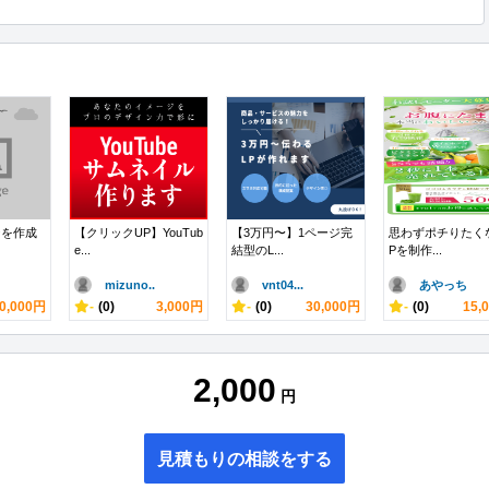
ジを作成
【クリックUP】YouTub
【3万円〜】1ページ完
思わずポチりたく
e...
結型のL...
Pを制作...
mizuno..
vnt04...
あやっち
0,000円
-
(0)
3,000円
-
(0)
30,000円
-
(0)
15,
2,000
円
見積もりの相談をする