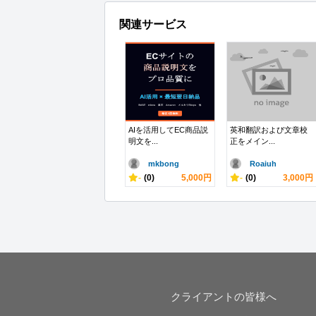
関連サービス
AIを活用してEC商品説
英和翻訳および文章校
明文を...
正をメイン...
mkbong
Roaiuh
-
(0)
5,000円
-
(0)
3,000円
クライアントの皆様へ