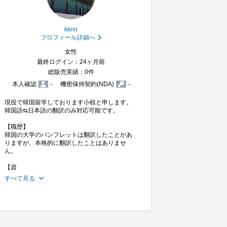
kknn
プロフィール詳細へ
女性
最終ログイン：24ヶ月前
総販売実績：0件
本人確認
-
機密保持契約(NDA)
-
現役で韓国留学しております小椋と申します。

韓国語⇆日本語の翻訳のみ対応可能です。

【職歴】

韓国の大学のパンフレットは翻訳したことがあ
りますが、本格的に翻訳したことはありませ
ん。

【資
すべて見る