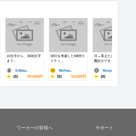
10文字から、3000文字
SEOを考慮したWEBラ
日→英または英→日の
まで...
イティ...
翻訳ができ...
S.Wata..
Michae..
Shoyam..
-
(0)
50,000円
-
(0)
10,000円
-
(0)
10,000円
ワーカーの皆様へ
サポート