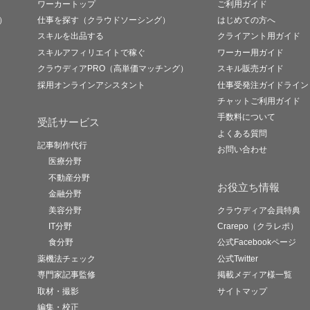
ワーカートップ
ご利用ガイド
）
仕事を探す（クラウドソーシング）
はじめての方へ
スキルを出品する
クライアント用ガイド
スキルアフィリエイトで稼ぐ
ワーカー用ガイド
クラウディアPRO（高単価マッチング）
スキル販売ガイド
採用オンラインアシスタント
仕事受発注ガイドライン
チャットご利用ガイド
手数料について
受託サービス
よくある質問
記事制作代行
お問い合わせ
医療分野
不動産分野
お役立ち情報
金融分野
美容分野
クラウディア会員特典
IT分野
Crarepo（クラレポ）
食分野
公式Facebookページ
薬機法チェック
公式Twitter
専門家記事監修
掲載メディア様一覧
取材・撮影
サイトマップ
編集・校正