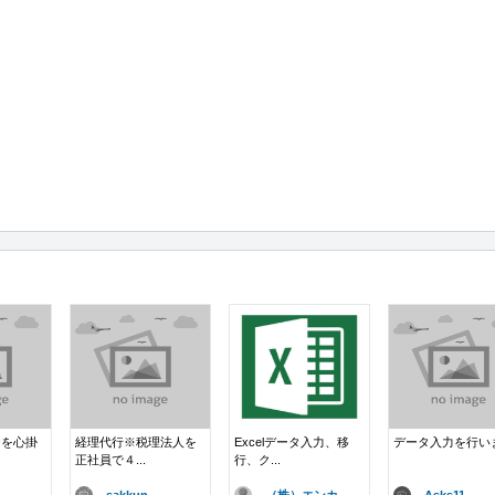
チを心掛
経理代行※税理法人を
Excelデータ入力、移
データ入力を行い
正社員で４...
行、ク...