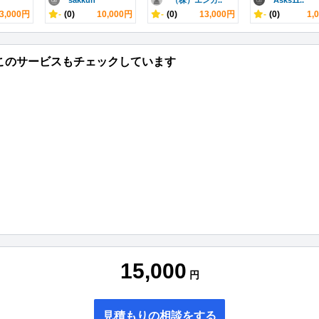
sakkun
（株）エンカ..
Asks11..
3,000円
-
(0)
10,000円
-
(0)
13,000円
-
(0)
1,
このサービスもチェックしています
15,000
円
見積もりの相談をする