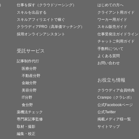
）
仕事を探す（クラウドソーシング）
はじめての方へ
スキルを出品する
クライアント用ガイド
スキルアフィリエイトで稼ぐ
ワーカー用ガイド
クラウディアPRO（高単価マッチング）
スキル販売ガイド
採用オンラインアシスタント
仕事受発注ガイドライン
チャットご利用ガイド
手数料について
受託サービス
よくある質問
記事制作代行
お問い合わせ
医療分野
不動産分野
お役立ち情報
金融分野
美容分野
クラウディア会員特典
IT分野
Crarepo（クラレポ）
食分野
公式Facebookページ
薬機法チェック
公式Twitter
専門家記事監修
掲載メディア様一覧
取材・撮影
サイトマップ
編集・校正