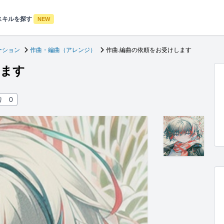
スキルを探す
NEW
ーション
作曲・編曲（アレンジ）
作曲.編曲の依頼をお受けします
します
り
0