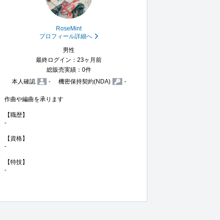
RoseMint
プロフィール詳細へ
男性
最終ログイン：23ヶ月前
総販売実績：0件
本人確認
-
機密保持契約(NDA)
-
作曲や編曲を承ります

【職歴】

-

【資格】

-

【特技】

-