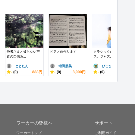
他者さまと被らない声
ピアノ曲作ります
クラシックからポップ
質の自信あ...
ス、ジャズ...
ととたん
増田朋美
ぴこぴこ
-
(0)
888円
-
(0)
3,000円
-
(0)
10,000円
ワーカーの皆様へ
サポート
ワーカートップ
ご利用ガイド