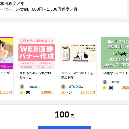
00円程度／年

バー）の契約…500円～1,500円程度／月
ダーデザ
売れるためのSNSやEC
ページ・WEBサイトを
Shopify EC サイトを
サイト...
追加制作...
Black ..
_suzu_..
STUDIO..
-
(0)
25,
1,500円
-
(0)
1,000円
-
(0)
20,000円
100
円