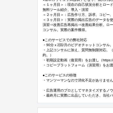
＜１ヶ月目＞：現在の自己状況分析とロード
無料ツール紹介、導入・演習 

＜２ヶ月目＞：広告作り方、訴求、コピー、
＜３ヶ月目＞：実際の掲出広告のデータを
演習⇒改善広告再掲出⇒改善結果分析。ロ
コンサル。実際の案件獲得。

●このサービスでの弊社対応

・90分ｘ2回/月のビデオチャットコンサル。
・上記コンサルに加え、質問無制限対応。（
約。）

・初期設定動画（復習用）をお渡し（https://cocona
・コピープラットフォーム（演習用）をお渡
●このサービスの特徴

・マンツーマンなので消化不足がありません
・広告運用のプロとしてマネタイズするノウ
・最終月に実際に出品していただき、当社