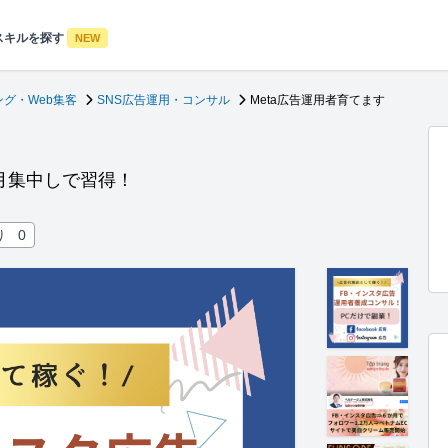
スキルを探す
NEW
グ・Web集客
SNS広告運用・コンサル
Meta広告運用者育てます
ヶ月集中しで習得！
り
0