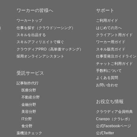
ワーカーの皆様へ
サポート
ワーカートップ
ご利用ガイド
）
仕事を探す（クラウドソーシング）
はじめての方へ
スキルを出品する
クライアント用ガイド
スキルアフィリエイトで稼ぐ
ワーカー用ガイド
クラウディアPRO（高単価マッチング）
スキル販売ガイド
採用オンラインアシスタント
仕事受発注ガイドライン
チャットご利用ガイド
手数料について
受託サービス
よくある質問
記事制作代行
お問い合わせ
医療分野
不動産分野
お役立ち情報
金融分野
美容分野
クラウディア会員特典
IT分野
Crarepo（クラレポ）
食分野
公式Facebookページ
薬機法チェック
公式Twitter