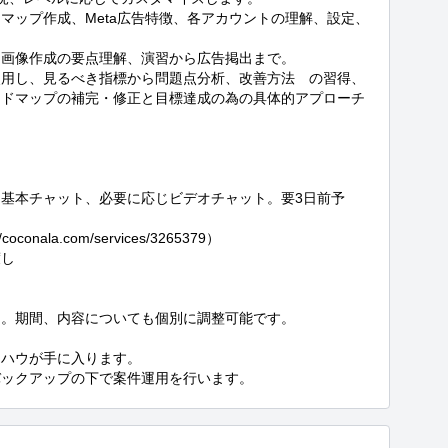
マップ作成、Meta広告特徴、各アカウントの理解、設定、
画像作成の要点理解、演習から広告掲出まで。 

使用し、見るべき指標から問題点分析、改善方法　の習得、
ードマップの補完・修正と目標達成の為の具体的アプローチ


基本チャット、必要に応じビデオチャット。要3日前予
la.com/services/3265379）

し

。期間、内容についても個別に調整可能です。

ハウが手に入ります。

バックアップの下で案件運用を行います。