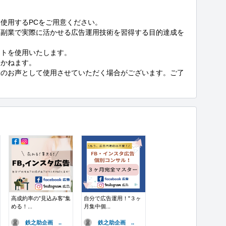
使用するPCをご用意ください。

、副業で実際に活かせる広告運用技術を習得する目的達成を


トを使用いたします。

かねます。

様のお声として使用させていただく場合がございます。ご了
高成約率の”見込み客”集
自分で広告運用！"３ヶ
める！...
月集中個...
鉄之助企画 ..
鉄之助企画 ..