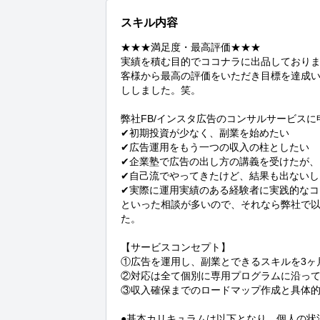
スキル内容
★★★満足度・最高評価★★★

実績を積む目的でココナラに出品しておりま
客様から最高の評価をいただき目標を達成いた
ししました。笑。

弊社FB/インスタ広告のコンサルサービスに
✔初期投資が少なく、副業を始めたい

✔広告運用をもう一つの収入の柱としたい

✔企業塾で広告の出し方の講義を受けたが、
✔自己流でやってきたけど、結果も出ないし
✔実際に運用実績のある経験者に実践的なコ
といった相談が多いので、それなら弊社で
た。

【サービスコンセプト】

①広告を運用し、副業とできるスキルを3ヶ
②対応は全て個別に専用プログラムに沿って
③収入確保までのロードマップ作成と具体的
●基本カリキュラムは以下となり、個人の状