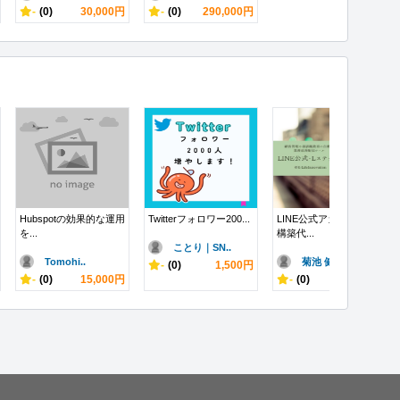
-
(0)
30,000円
-
(0)
290,000円
Hubspotの効果的な運用
Twitterフォロワー200...
LINE公式アカウントの
を...
構築代...
ことり｜SN..
Tomohi..
菊池 健司@..
-
(0)
1,500円
-
(0)
15,000円
-
(0)
30,000円