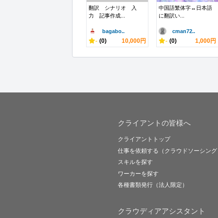
翻訳 シナリオ 入
中国語繁体字↔︎日本語
力 記事作成...
に翻訳い...
bagabo..
cman72..
-
(0)
10,000円
-
(0)
1,000円
クライアントの皆様へ
クライアントトップ
仕事を依頼する（クラウドソーシング
スキルを探す
ワーカーを探す
各種書類発行（法人限定）
クラウディアアシスタント