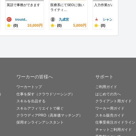
英語で事務ができます
医療系にてSEOに強い
入力作業がんばります
ライティ...
troutd..
九成宮
シャンプー
-
(0)
10,000円
-
(0)
5,000円
-
(0)
10,000円
ワーカーの皆様へ
サポート
ワーカートップ
ご利用ガイド
）
仕事を探す（クラウドソーシング）
はじめての方へ
スキルを出品する
クライアント用ガイド
スキルアフィリエイトで稼ぐ
ワーカー用ガイド
クラウディアPRO（高単価マッチング）
スキル販売ガイド
採用オンラインアシスタント
仕事受発注ガイドライン
チャットご利用ガイド