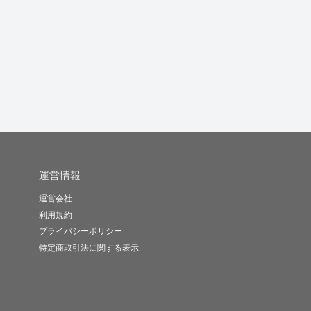
日→英 もしく 英→
管理栄養士が食や栄
台本作成、シナリオ制
日の翻訳を...
養、健康に関...
作、SEO...
し
輝
かかりつけ管..
Lyzu
-
(0)
10,000円
-
(0)
3,000円
-
(0)
10,000円
運営情報
運営会社
利用規約
プライバシーポリシー
特定商取引法に関する表示