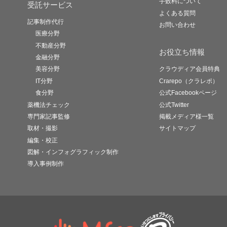
手数料について
受託サービス
よくある質問
記事制作代行
お問い合わせ
医療分野
不動産分野
お役立ち情報
金融分野
美容分野
クラウディア会員特典
IT分野
Crarepo（クラレポ）
食分野
公式Facebookページ
薬機法チェック
公式Twitter
専門家記事監修
掲載メディア様一覧
取材・撮影
サイトマップ
編集・校正
図解・インフォグラフィック制作
導入事例制作