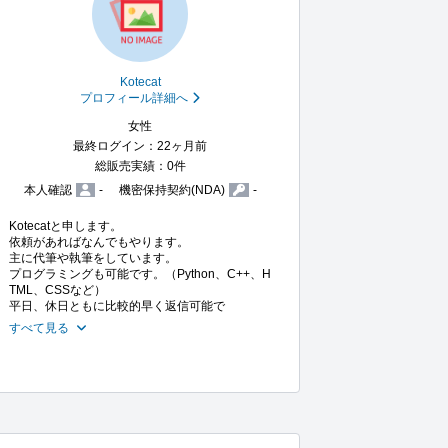
Kotecat
プロフィール詳細へ
女性
最終ログイン：22ヶ月前
総販売実績：0件
本人確認
-
機密保持契約(NDA)
-
Kotecatと申します。

依頼があればなんでもやります。

主に代筆や執筆をしています。

プログラミングも可能です。（Python、C++、H
TML、CSSなど）

平日、休日ともに比較的早く返信可能で
すべて見る