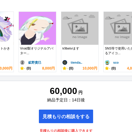
ストかき
Vroid製オリジナルアバ
k9betviます
SNS等で使用いた
ター...
るアイコ...
鉱野貴巳
tienda..
sco
0,000円
-
(0)
8,000円
-
(0)
10,000円
-
(0)
4,
60,000
円
納品予定日：14日後
見積もりの相談をする
見積もりの相談後に購入できます