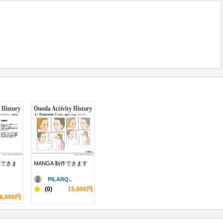
作できま
MANGA 制作できます
PILARQ..
-
(0)
15,000円
8,000円