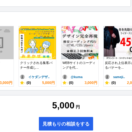
す
クリックされる集客バ
WEBサイトのコーディ
反応され上位表示
ナー作成し...
ングを代...
るバナーを...
イケダンデザ..
@kuma
sameji..
3,000円
-
(0)
5,000円
-
(0)
3,000円
-
(0)
2,
5,000
円
見積もりの相談をする