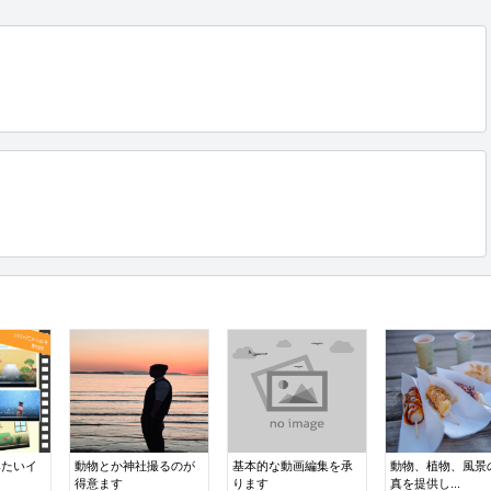
みたいイ
動物とか神社撮るのが
基本的な動画編集を承
動物、植物、風景
得意ます
ります
真を提供し...