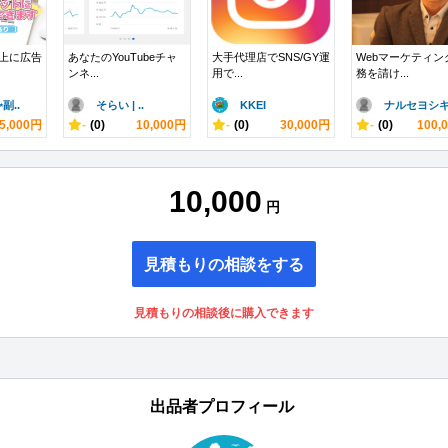
e上に広告
あなたのYouTubeチャ
大手代理店でSNS/GY運
Webマーケティン
ンネ...
用で...
務を請け...
副..
そらい | ..
KKEI
ナルセヨシ
5,000円
-
(0)
10,000円
-
(0)
30,000円
-
(0)
100,
10,000
円
見積もりの相談をする
見積もりの相談後に購入できます
出品者プロフィール