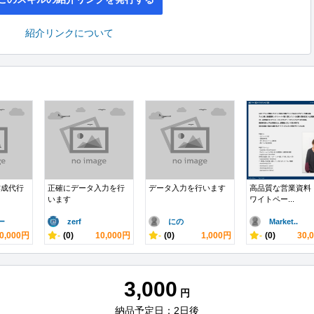
紹介リンクについて
作成代行
正確にデータ入力を行
データ入力を行います
高品質な営業資料
います
ワイトペー...
ー
zerf
にの
Market..
0,000円
-
(0)
10,000円
-
(0)
1,000円
-
(0)
30,
3,000
円
納品予定日：2日後