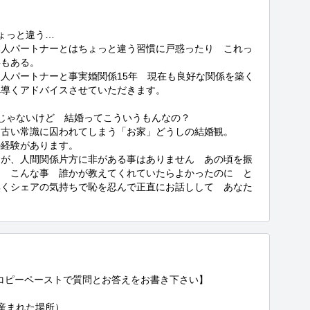
っと違う…

本人パートナーとはちょっと違う習慣に戸惑ったり　これっ
もある。

人パートナーと事実婚関係15年　現在も良好な関係を築く
導くアドバイスさせていただきます。

じゃないけど　結婚ってこういうもんなの？

古い常識に囚われてしまう「お家」どうしの結婚観。

経験があります。

たが、人間関係片方に非がある事はありません　あの頃を振
く　こんな事　誰かが教えてくれていたらよかったのに　と
無くシェアの気持ちで恥を忍んで正直にお話しして　あなた
下コピーペーストで質問とお答えをお書き下さい】

まれた場所）
