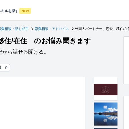
スキルを探す
NEW
恋愛相談・話し相手
恋愛相談・アドバイス
外国人パートナー、恋愛、移住/在
移住/在住 のお悩み聞きます
だから話せる聞ける。
り
0