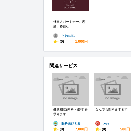
外国人パートナー、恋
愛、移住/...
さわself..
-
(0)
1,000円
関連サービス
健康相談(内科・眼科)を
なんでも聞きますます
承ります
眼科医ひとみ
xqy
-
(0)
7,000円
-
(0)
500円