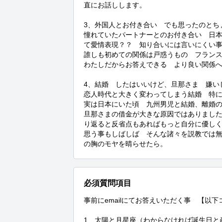
直にお話しします。

3、外国人とお付き合い　でも思ったのとちょ
憧れていたパートナーとのお付き合い　日
て愛情表現？？　知り合いには言いにくい事
誰しも初めての関係は戸惑うもの　フランス
わたしだからお答えできる　より良い関係へ
4、結婚　したはいいけど、旦那さま　嫌い
恋人時代と大きく変わってしまう結婚　特に
実は日本にいた頃　九州男児と結婚、離婚の
旦那さまの借金が大きな原因ではありまし
り返ると反省点もあればもっと自分に優し
思う事もしばしば　そんな諸々を説教では
の胸のモヤを晴らせたら。
必須質問項目
事前にemailにてお答えいただく事　【以
1、太陽と月星座（わからなければ誕生日と産