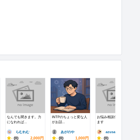
なんでも聞きます。力
INTPのちょっと変な人
お悩み相談何でも聞き
になれれば...
がお話...
ます
らむれむ
あがのや
azusa_..
-
(0)
2,000円
-
(0)
1,000円
-
(0)
5,000円