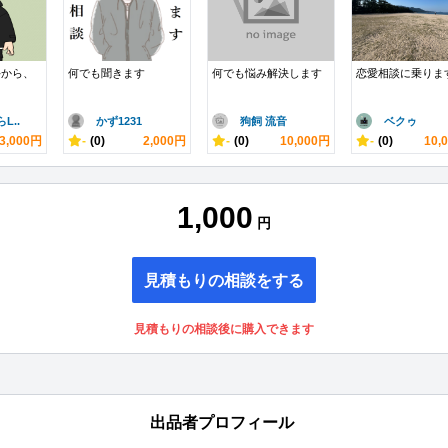
手から、
何でも聞きます
何でも悩み解決します
恋愛相談に乗りま
L..
かず1231
狗飼 流音
ベクゥ
3,000円
-
(0)
2,000円
-
(0)
10,000円
-
(0)
10,
1,000
円
見積もりの相談をする
見積もりの相談後に購入できます
出品者プロフィール