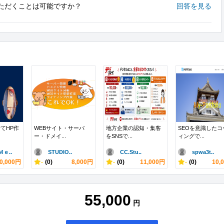
ただくことは可能ですか？
回答を見る
てHP作
WEBサイト・サーバ
地方企業の認知・集客
SEOを意識したコ
ー・ドメイ...
をSNSで...
ィングで...
ｅ..
STUDIO..
CC.Stu..
spwa3t..
0,000円
-
(0)
8,000円
-
(0)
11,000円
-
(0)
10,
55,000
円