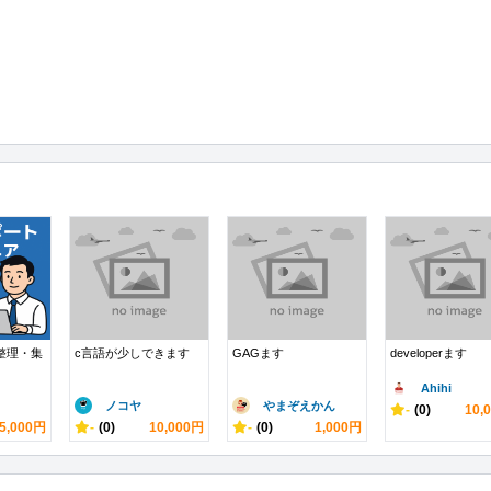
タ整理・集
c言語が少しできます
GAGます
developerます
Ahihi
ノコヤ
やまぞえかん
-
(0)
10,
5,000円
-
(0)
10,000円
-
(0)
1,000円