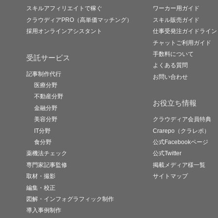
スキルアフィリエイトで稼ぐ
ワーカー用ガイド
クラウディアPRO（高単価マッチング）
スキル販売ガイド
採用オンラインアシスタント
仕事受発注ガイドライン
チャットご利用ガイド
手数料について
受託サービス
よくある質問
記事制作代行
お問い合わせ
医療分野
不動産分野
お役立ち情報
金融分野
美容分野
クラウディア会員特典
IT分野
Crarepo（クラレポ）
食分野
公式Facebookページ
薬機法チェック
公式Twitter
専門家記事監修
掲載メディア様一覧
取材・撮影
サイトマップ
編集・校正
図解・インフォグラフィック制作
導入事例制作