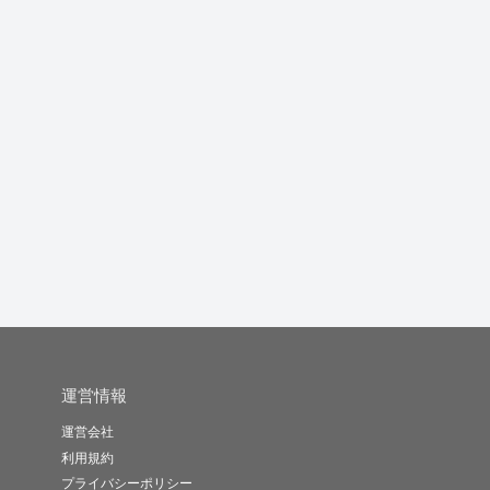
財務入力できます
提案資料から社内資料
パワーポイント作成ま
まで興味を...
す
ジ
Keirij..
ヤマシタ32..
kitama..
-
(0)
10,000円
-
(0)
10,000円
-
(0)
10,000円
運営情報
運営会社
利用規約
プライバシーポリシー