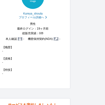
Kureya_shouta
プロフィール詳細へ
男性
最終ログイン：19ヶ月前
総販売実績：0件
本人確認
-
機密保持契約(NDA)
-
【職歴】

-

【資格】

-

【特技】

-
サービスを宣伝しましょう！