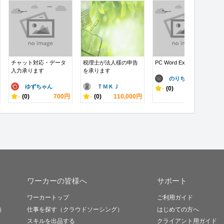
チャット対応・データ
税理士が法人様の申告
PC Word Excel P...
入力承ります
を承ります
のりちゃん
ゆずちゃん
ＴＭＫＪ
-
(0)
10,000円
-
(0)
700円
-
(0)
110,000円
ワーカーの皆様へ
サポート
ワーカートップ
ご利用ガイド
）
仕事を探す（クラウドソーシング）
はじめての方へ
スキルを出品する
クライアント用ガイド