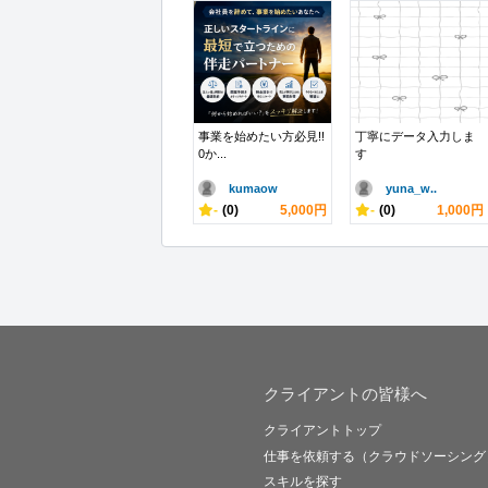
事業を始めたい方必見!!
丁寧にデータ入力しま
0か...
す
kumaow
yuna_w..
-
(0)
5,000円
-
(0)
1,000円
クライアントの皆様へ
クライアントトップ
仕事を依頼する（クラウドソーシング
スキルを探す