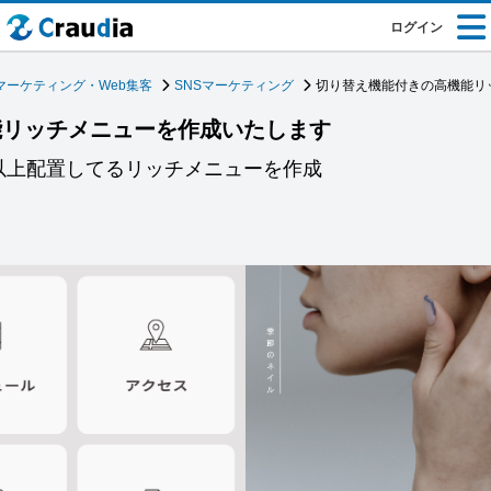
ログイン
マーケティング・Web集客
SNSマーケティング
切り替え機能付きの高機能リ
能リッチメニューを作成いたします
以上配置してるリッチメニューを作成