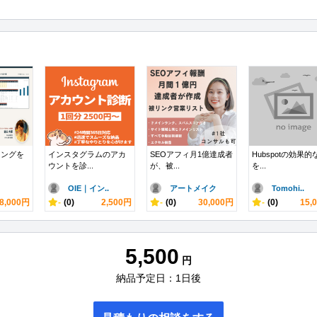
ィングを
インスタグラムのアカ
SEOアフィ月1億達成者
Hubspotの効果
ウントを診...
が、被...
を...
OIE｜イン..
アートメイク
Tomohi..
8,000円
-
(0)
2,500円
-
(0)
30,000円
-
(0)
15,
5,500
円
納品予定日：1日後