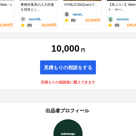
Web・L
事務作業系の入力作業
HTML/CSS/Queryで...
【高コスパ】Web
を得意とし...
ト・ホー...
taisei..
kuro35..
sousou
-
(0)
10,000円
0,000円
-
(0)
10,000円
-
(0)
100,
10,000
円
見積もりの相談をする
見積もりの相談後に購入できます
出品者プロフィール