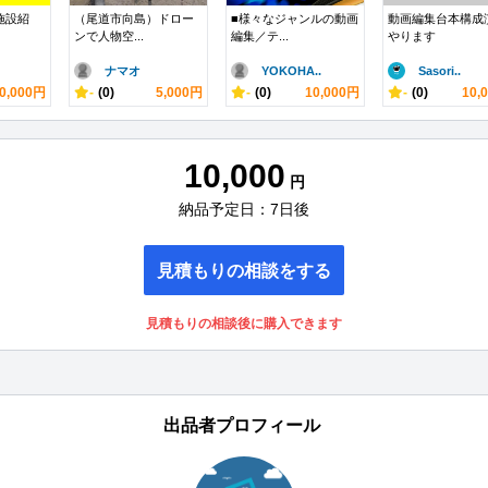
施設紹
（尾道市向島）ドロー
■様々なジャンルの動画
動画編集台本構成
ンで人物空...
編集／テ...
やります
ナマオ
YOKOHA..
Sasori..
0,000円
-
(0)
5,000円
-
(0)
10,000円
-
(0)
10,
10,000
円
納品予定日：7日後
見積もりの相談をする
見積もりの相談後に購入できます
出品者プロフィール