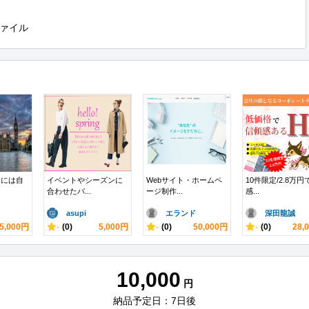
ァイル
スには自
イベントやシーズンに
Webサイト・ホームペ
10件限定/2.8万
合わせたバ...
ージ制作...
感...
asupi
エランド
深田龍誠
5,000円
-
(0)
5,000円
-
(0)
50,000円
-
(0)
28,
10,000
円
納品予定日：7日後