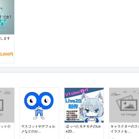
たします
3,000円
ネット小
マスコットやデフォル
ほっぺたモチモチのLiv
キャラクターのス
メなどのか...
e2D...
イラストを...