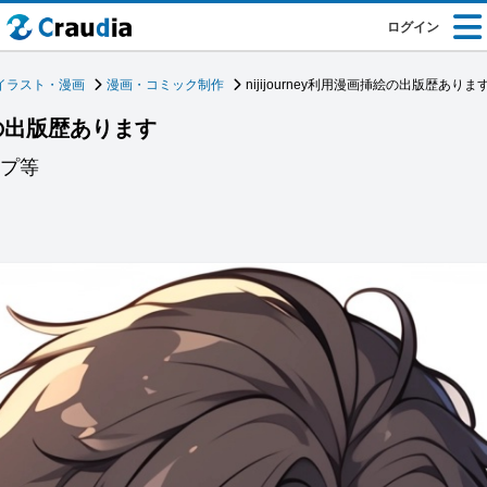
ログイン
イラスト・漫画
漫画・コミック制作
nijijourney利用漫画挿絵の出版歴ありま
挿絵の出版歴あります
ンプ等