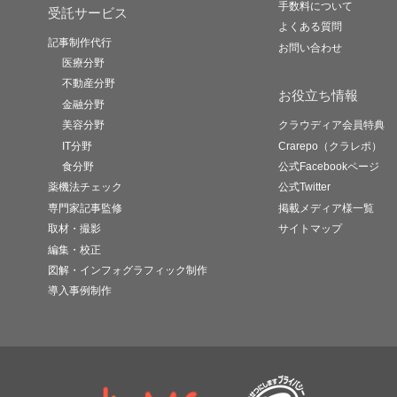
手数料について
受託サービス
よくある質問
記事制作代行
お問い合わせ
医療分野
不動産分野
お役立ち情報
金融分野
美容分野
クラウディア会員特典
IT分野
Crarepo（クラレポ）
食分野
公式Facebookページ
薬機法チェック
公式Twitter
専門家記事監修
掲載メディア様一覧
取材・撮影
サイトマップ
編集・校正
図解・インフォグラフィック制作
導入事例制作