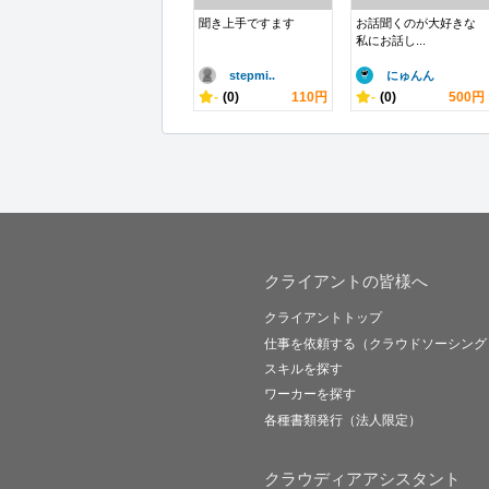
聞き上手ですます
お話聞くのが大好きな
私にお話し...
stepmi..
にゅんん
-
(0)
110円
-
(0)
500円
クライアントの皆様へ
クライアントトップ
仕事を依頼する（クラウドソーシング
スキルを探す
ワーカーを探す
各種書類発行（法人限定）
クラウディアアシスタント