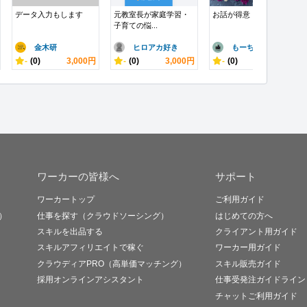
データ入力もします
元教室長が家庭学習・
お話が得意！！ます
子育ての悩...
金木研
ヒロアカ好き
もーちゃん
-
(0)
3,000円
-
(0)
3,000円
-
(0)
300円
ワーカーの皆様へ
サポート
ワーカートップ
ご利用ガイド
）
仕事を探す（クラウドソーシング）
はじめての方へ
スキルを出品する
クライアント用ガイド
スキルアフィリエイトで稼ぐ
ワーカー用ガイド
クラウディアPRO（高単価マッチング）
スキル販売ガイド
採用オンラインアシスタント
仕事受発注ガイドライン
チャットご利用ガイド