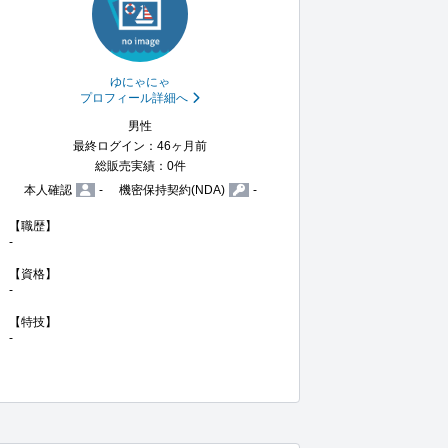
ゆにゃにゃ
プロフィール詳細へ
男性
最終ログイン：46ヶ月前
総販売実績：0件
本人確認
-
機密保持契約(NDA)
-
【職歴】

-

【資格】

-

【特技】

-