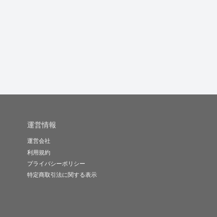
内科医師です。体•健康
親身になって話を聞き
気軽に貴方の秘密の相
の相談を...
ます
談を待って...
りん777
みーチム
Flowol..
-
(0)
3,000円
-
(0)
3,000円
-
(0)
300円
運営情報
運営会社
利用規約
プライバシーポリシー
特定商取引法に関する表示