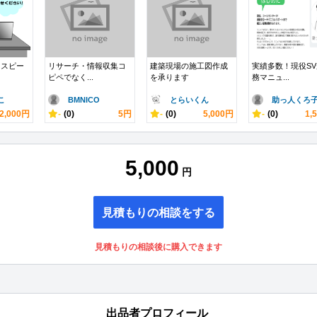
とスピー
リサーチ・情報収集コ
建築現場の施工図作成
実績多数！現役S
ピペでなく...
を承ります
務マニュ...
こ
BMNICO
とらいくん
助っ人くろ
2,000円
-
(0)
5円
-
(0)
5,000円
-
(0)
1,
5,000
円
見積もりの相談をする
見積もりの相談後に購入できます
出品者プロフィール