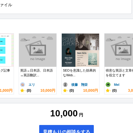
ァイル
ログ記事
英語→日本語、日本語
SEOを意識した効果的
得意な英語と文章
→英語翻訳...
なWeb...
を役立てます
エリ
後藤 翔栄
Mel
1,000円
-
(0)
10,000円
-
(0)
10,000円
-
(0)
3,
10,000
円
見積もりの相談をする