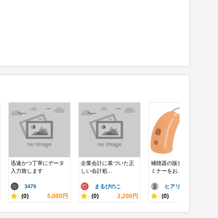
迅速かつ丁寧にデータ
企業会計に基づいた正
補聴器の販売応援やセ
入力致します
しい会計処...
ミナーをお...
3479
まるぴのこ
ヒアリングエ..
-
(0)
5,000円
-
(0)
2,200円
-
(0)
15,000円