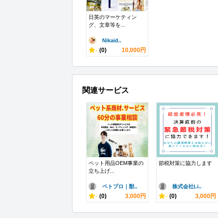
日英のマーケティン
グ、文章等を...
Nikaid..
-
(0)
10,000円
関連サービス
ペット用品OEM事業の
節税対策に協力します
立ち上げ...
ペトプロ｜獣..
株式会社Li..
-
(0)
3,000円
-
(0)
3,000円