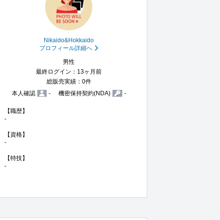
Nikaido&Hokkaido
プロフィール詳細へ
男性
最終ログイン：13ヶ月前
総販売実績：0件
本人確認
-
機密保持契約(NDA)
-
【職歴】

-

【資格】

-

【特技】

-