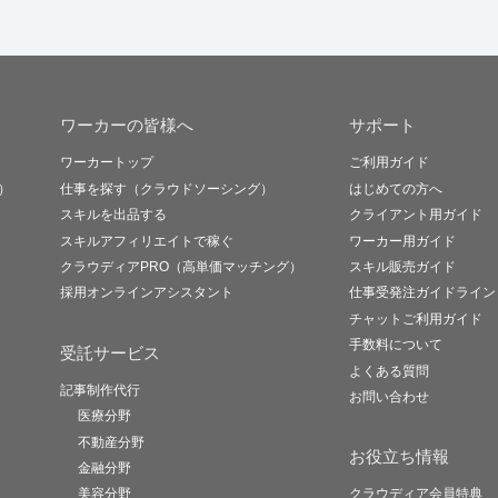
ワーカーの皆様へ
サポート
ワーカートップ
ご利用ガイド
）
仕事を探す（クラウドソーシング）
はじめての方へ
スキルを出品する
クライアント用ガイド
スキルアフィリエイトで稼ぐ
ワーカー用ガイド
クラウディアPRO（高単価マッチング）
スキル販売ガイド
採用オンラインアシスタント
仕事受発注ガイドライン
チャットご利用ガイド
手数料について
受託サービス
よくある質問
記事制作代行
お問い合わせ
医療分野
不動産分野
お役立ち情報
金融分野
美容分野
クラウディア会員特典