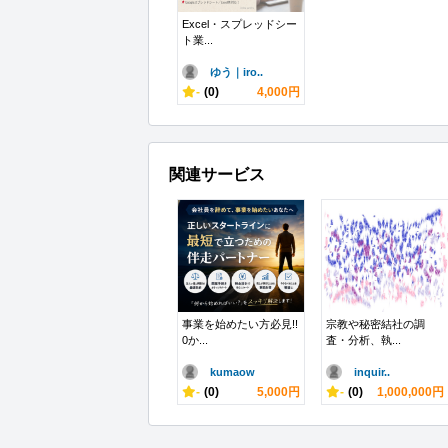
Excel・スプレッドシー
ト業...
ゆう｜iro..
-
(0)
4,000円
関連サービス
事業を始めたい方必見!!
宗教や秘密結社の調
0か...
査・分析、執...
kumaow
inquir..
-
(0)
5,000円
-
(0)
1,000,000円