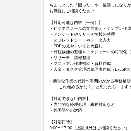
ちょっとした「困った」や「後回しになりが
お気軽にご相談ください

【対応可能な内容（一例）】

・ビジネスメールの文面整え・テンプレ作成
・アンケートやリサーチ情報の整理

・スプレッドシートやデータ入力

・PDFの見やすいまとめ直し

・日程候補の整理やスケジュールの可視化（
・リサーチ・情報整理

・マニュアル作成補助・資料作成

・入金・タスク管理の整理表作成（Excel/ス
✨簡単な作業の代行〜手間のかかる事務補助
　 「これ頼めるかな？」と思ったら、まずは
【対応できない内容】

・専門的な経理処理、税務対応など

・外国語での対応

【対応日時】

9:00〜17:00（上記以外はご相談ください）
