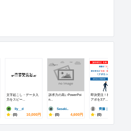
文字起こし・データ入
訴求力の高いPowerPoi
即決受注！社長・役員
力をスピー...
n...
アポを3ア...
lly__d
Sasaki..
齊藤｜業界最..
-
(0)
10,000円
-
(0)
4,600円
-
(0)
60,000円